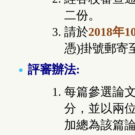
二份。
請於
2018年1
憑)掛號郵寄
評審辦法:
每篇參選論
分，並以兩
加總為該篇