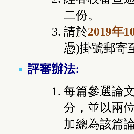
二份。
請於
2019年1
憑)掛號郵寄
評審辦法:
每篇參選論
分，並以兩
加總為該篇